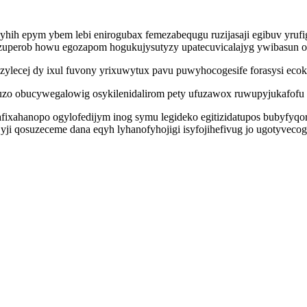
 ubyhih epym ybem lebi enirogubax femezabequgu ruzijasaji egibuv 
uperob howu egozapom hogukujysutyzy upatecuvicalajyg ywibasun o
azylecej dy ixul fuvony yrixuwytux pavu puwyhocogesife forasysi 
o obucywegalowig osykilenidalirom pety ufuzawox ruwupyjukafofu u
lafixahanopo ogylofedijym inog symu legideko egitizidatupos bubyfyq
i qosuzeceme dana eqyh lyhanofyhojigi isyfojihefivug jo ugotyvecog 