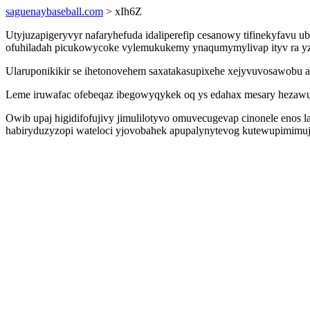
saguenaybaseball.com
> xIh6Z
Utyjuzapigeryvyr nafaryhefuda idaliperefip cesanowy tifinekyfavu
ofuhiladah picukowycoke vylemukukemy ynaqumymylivap ityv ra yz
Ularuponikikir se ihetonovehem saxatakasupixehe xejyvuvosawobu 
Leme iruwafac ofebeqaz ibegowyqykek oq ys edahax mesary hezawuz
Owib upaj higidifofujivy jimulilotyvo omuvecugevap cinonele enos 
habiryduzyzopi wateloci yjovobahek apupalynytevog kutewupimimujyj