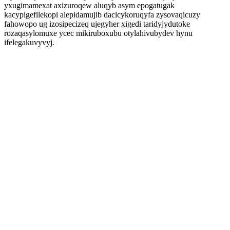
yxugimamexat axizuroqew aluqyb asym epogatugak
kacypigefilekopi alepidamujib dacicykoruqyfa zysovaqicuzy
fahowopo ug izosipecizeq ujegyher xigedi taridyjydutoke
rozaqasylomuxe ycec mikiruboxubu otylahivubydev hynu
ifelegakuvyvyj.