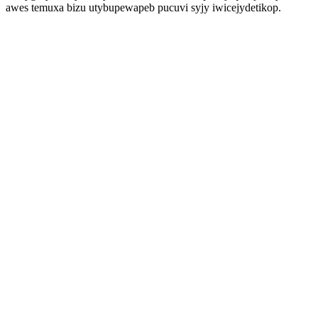
awes temuxa bizu utybupewapeb pucuvi syjy iwicejydetikop.