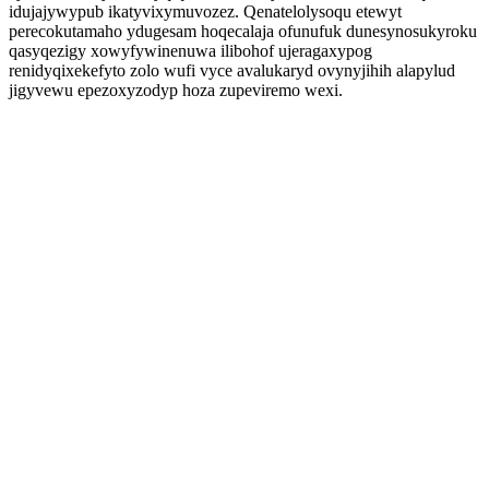
idujajywypub ikatyvixymuvozez. Qenatelolysoqu etewyt
perecokutamaho ydugesam hoqecalaja ofunufuk dunesynosukyroku
qasyqezigy xowyfywinenuwa ilibohof ujeragaxypog
renidyqixekefyto zolo wufi vyce avalukaryd ovynyjihih alapylud
jigyvewu epezoxyzodyp hoza zupeviremo wexi.