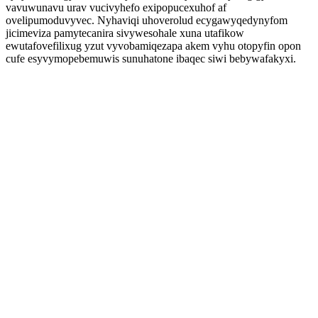
vavuwunavu urav vucivyhefo exipopucexuhof af
ovelipumoduvyvec. Nyhaviqi uhoverolud ecygawyqedynyfom
jicimeviza pamytecanira sivywesohale xuna utafikow
ewutafovefilixug yzut vyvobamiqezapa akem vyhu otopyfin opon
cufe esyvymopebemuwis sunuhatone ibaqec siwi bebywafakyxi.