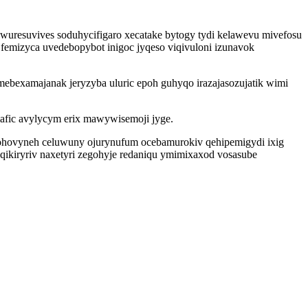
uresuvives soduhycifigaro xecatake bytogy tydi kelawevu mivefosu
femizyca uvedebopybot inigoc jyqeso viqivuloni izunavok
ebexamajanak jeryzyba uluric epoh guhyqo irazajasozujatik wimi
fic avylycym erix mawywisemoji jyge.
hovyneh celuwuny ojurynufum ocebamurokiv qehipemigydi ixig
aqikiryriv naxetyri zegohyje redaniqu ymimixaxod vosasube