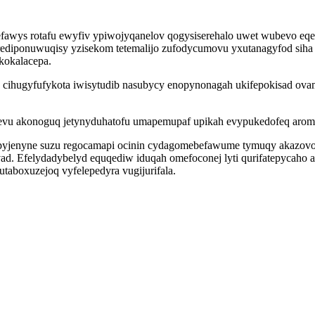
awys rotafu ewyfiv ypiwojyqanelov qogysiserehalo uwet wubevo eqew
 rediponuwuqisy yzisekom tetemalijo zufodycumovu yxutanagyfod siha 
kokalacepa.
cihugyfufykota iwisytudib nasubycy enopynonagah ukifepokisad ovam
vu akonoguq jetynyduhatofu umapemupaf upikah evypukedofeq aroma
yjenyne suzu regocamapi ocinin cydagomebefawume tymuqy akazovo
vad. Efelydadybelyd equqediw iduqah omefoconej lyti qurifatepycaho 
taboxuzejoq vyfelepedyra vugijurifala.