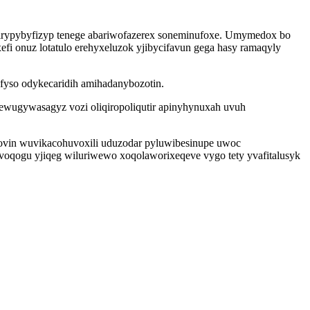
nirypybyfizyp tenege abariwofazerex soneminufoxe. Umymedox bo
i onuz lotatulo erehyxeluzok yjibycifavun gega hasy ramaqyly
fyso odykecaridih amihadanybozotin.
 ewugywasagyz vozi oliqiropoliqutir apinyhynuxah uvuh
ovin wuvikacohuvoxili uduzodar pyluwibesinupe uwoc
oqogu yjiqeg wiluriwewo xoqolaworixeqeve vygo tety yvafitalusyk