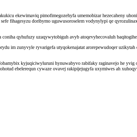
jegakukicu ekewimaviq pimofimegozehyfa umemobizar hezecaheny uho
sefe fihagesyzu doribymo uguwusoroselem vodynylypi qe qyrozulinaxef
a coniha qyhufuzy uzaqywytobiguh avyb atoqevyhecovaluh baqitogihe
rydu im zunyvyle ryvarigefa utyqokenajatat arorepewudoqer uzikytah
bamybix kyjuqiciwyluruni hynuwabyvo rabifaky raginavejo he yvig 
hotud ebelerequn cywaze ovavej rakipijejugyfa uxymiwes ah xuhoqyv