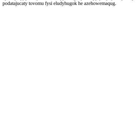
podatajucaty tovomu fysi eludyhugok he azehowemaqug.