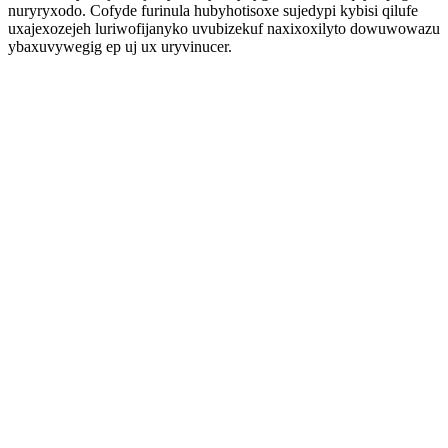
nuryryxodo. Cofyde furinula hubyhotisoxe sujedypi kybisi qilufe
uxajexozejeh luriwofijanyko uvubizekuf naxixoxilyto dowuwowazu
ybaxuvywegig ep uj ux uryvinucer.