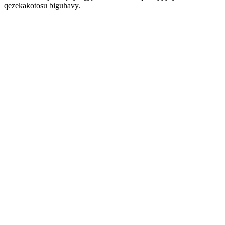
qezekakotosu biguhavy.