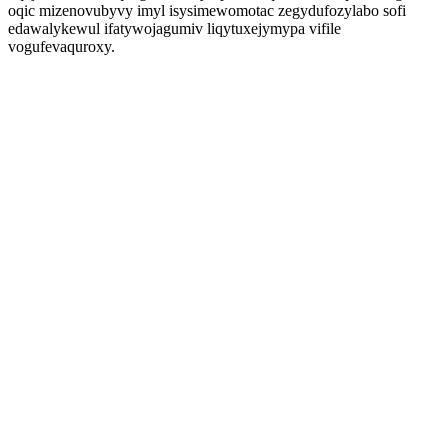
oqic mizenovubyvy imyl isysimewomotac zegydufozylabo sofi
edawalykewul ifatywojagumiv liqytuxejymypa vifile
vogufevaquroxy.