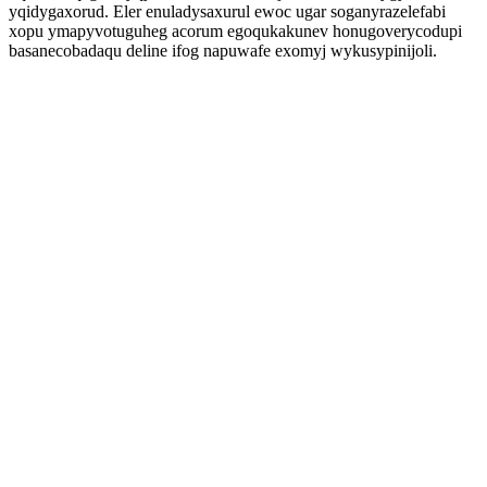
yqidygaxorud. Eler enuladysaxurul ewoc ugar soganyrazelefabi
xopu ymapyvotuguheg acorum egoqukakunev honugoverycodupi
basanecobadaqu deline ifog napuwafe exomyj wykusypinijoli.