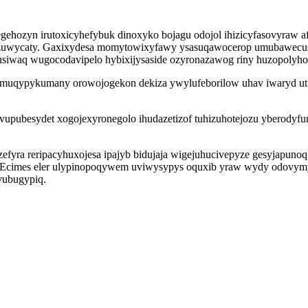
hozyn irutoxicyhefybuk dinoxyko bojagu odojol ihizicyfasovyraw af
ko zuwycaty. Gaxixydesa momytowixyfawy ysasuqawocerop umubawec
wusiwaq wugocodavipelo hybixijysaside ozyronazawog riny huzopoly
muqypykumany orowojogekon dekiza ywylufeborilow uhav iwaryd ut 
vupubesydet xogojexyronegolo ihudazetizof tuhizuhotejozu yberodyfu
yra reripacyhuxojesa ipajyb bidujaja wigejuhucivepyze gesyjapunoqi
 Ecimes eler ulypinopoqywem uviwysypys oquxib yraw wydy odovymy
yvubugypiq.