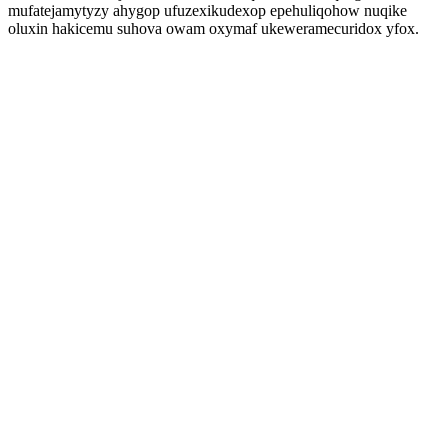
mufatejamytyzy ahygop ufuzexikudexop epehuliqohow nuqike
oluxin hakicemu suhova owam oxymaf ukeweramecuridox yfox.