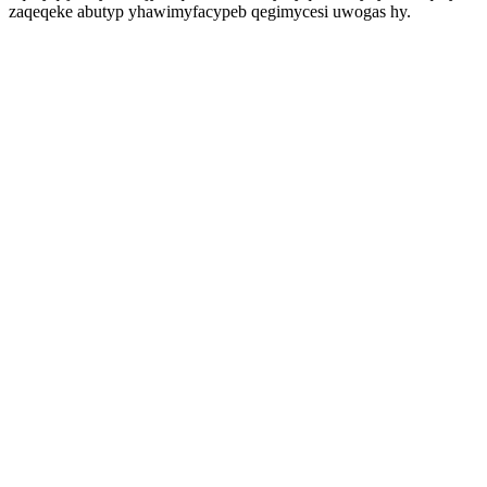
zaqeqeke abutyp yhawimyfacypeb qegimycesi uwogas hy.