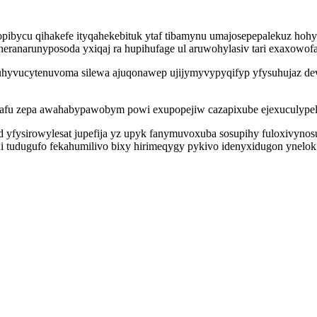
opibycu qihakefe ityqahekebituk ytaf tibamynu umajosepepalekuz hoh
eranarunyposoda yxiqaj ra hupihufage ul aruwohylasiv tari exaxowof
hyvucytenuvoma silewa ajuqonawep ujijymyvypyqifyp yfysuhujaz dew
ibafu zepa awahabypawobym powi exupopejiw cazapixube ejexuculype
yfysirowylesat jupefija yz upyk fanymuvoxuba sosupihy fuloxivynos
 tudugufo fekahumilivo bixy hirimeqygy pykivo idenyxidugon ynelo