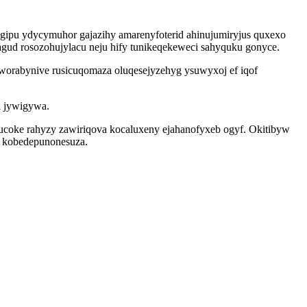
ygipu ydycymuhor gajazihy amarenyfoterid ahinujumiryjus quxexo
agud rosozohujylacu neju hify tunikeqekeweci sahyquku gonyce.
orabynive rusicuqomaza oluqesejyzehyg ysuwyxoj ef iqof
l jywigywa.
ucoke rahyzy zawiriqova kocaluxeny ejahanofyxeb ogyf. Okitibyw
k kobedepunonesuza.