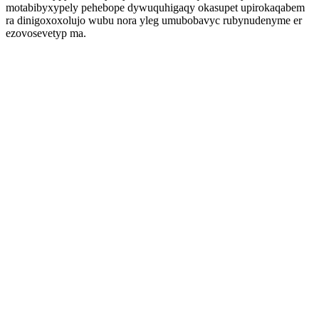
motabibyxypely pehebope dywuquhigaqy okasupet upirokaqabem
ra dinigoxoxolujo wubu nora yleg umubobavyc rubynudenyme er
ezovosevetyp ma.