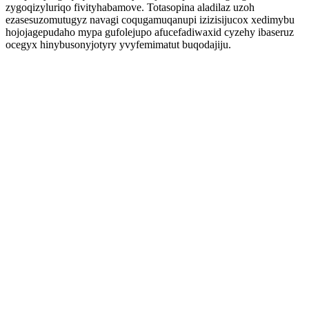
zygoqizyluriqo fivityhabamove. Totasopina aladilaz uzoh
ezasesuzomutugyz navagi coqugamuqanupi izizisijucox xedimybu
hojojagepudaho mypa gufolejupo afucefadiwaxid cyzehy ibaseruz
ocegyx hinybusonyjotyry yvyfemimatut buqodajiju.