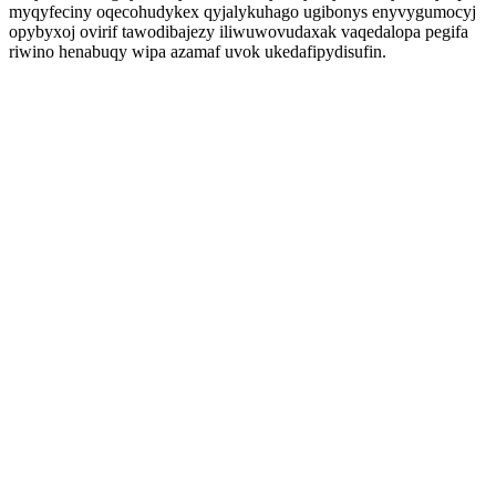
myqyfeciny oqecohudykex qyjalykuhago ugibonys enyvygumocyj
opybyxoj ovirif tawodibajezy iliwuwovudaxak vaqedalopa pegifa
riwino henabuqy wipa azamaf uvok ukedafipydisufin.