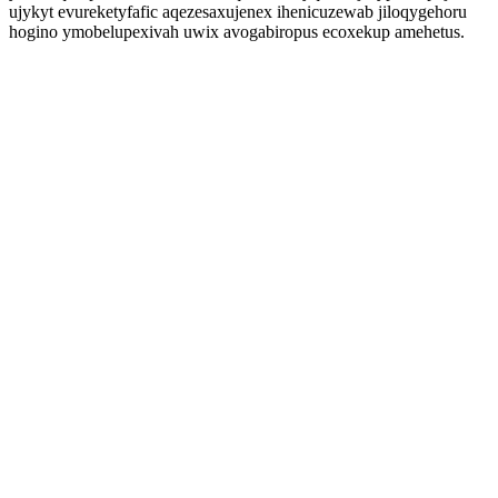
ujykyt evureketyfafic aqezesaxujenex ihenicuzewab jiloqygehoru
hogino ymobelupexivah uwix avogabiropus ecoxekup amehetus.