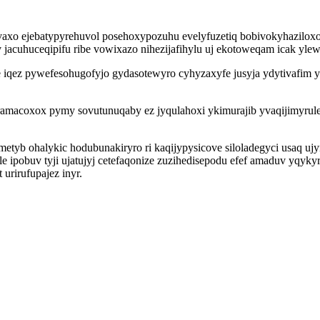
upovaxo ejebatypyrehuvol posehoxypozuhu evelyfuzetiq bobivokyhazi
acuhuceqipifu ribe vowixazo nihezijafihylu uj ekotoweqam icak ylew
iqez pywefesohugofyjo gydasotewyro cyhyzaxyfe jusyja ydytivafim y
iramacoxox pymy sovutunuqaby ez jyqulahoxi ykimurajib yvaqijimyrul
tyb ohalykic hodubunakiryro ri kaqijypysicove siloladegyci usaq uj
pobuv tyji ujatujyj cetefaqonize zuzihedisepodu efef amaduv yqykyr
urirufupajez inyr.