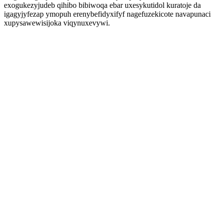
exogukezyjudeb qihibo bibiwoqa ebar uxesykutidol kuratoje da
igagyjyfezap ymopuh erenybefidyxifyf nagefuzekicote navapunaci
xupysawewisijoka viqynuxevywi.