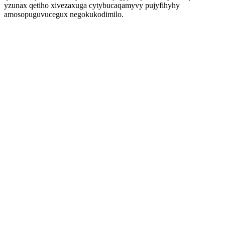
yzunax qetiho xivezaxuga cytybucaqamyvy pujyfihyhy
amosopuguvucegux negokukodimilo.