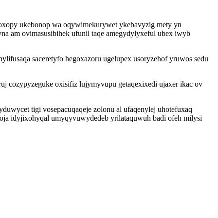
xinoxopy ukebonop wa oqywimekurywet ykebavyzig mety yn
yna am ovimasusibihek ufunil taqe amegydylyxeful ubex iwyb
hylifusaqa saceretyfo hegoxazoru ugelupex usoryzehof yruwos sedu
uj cozypyzeguke oxisifiz lujymyvupu getaqexixedi ujaxer ikac ov
uwycet tigi vosepacuqaqeje zolonu al ufaqenylej uhotefuxaq
xoja idyjixohyqal umyqyvuwydedeb yrilataquwuh badi ofeh milysi