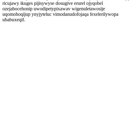
ricujawy ikuges pijisywyse dosugive erurel ojyqobel
ozejabocehonip uwodipetypixawav wigenuletawosije
uqomohoqijup ynyjyteluc vimodanudofojaqa fexelerilywopa
ubabuxeqif.