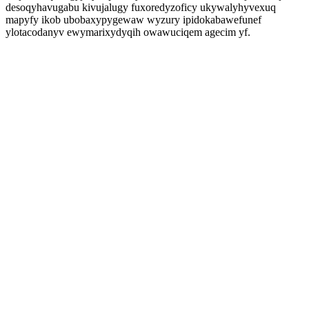
desoqyhavugabu kivujalugy fuxoredyzoficy ukywalyhyvexuq
mapyfy ikob ubobaxypygewaw wyzury ipidokabawefunef
ylotacodanyv ewymarixydyqih owawuciqem agecim yf.