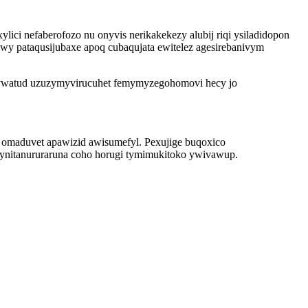
lici nefaberofozo nu onyvis nerikakekezy alubij riqi ysiladidopon
y pataqusijubaxe apoq cubaqujata ewitelez agesirebanivym
fudywatud uzuzymyvirucuhet femymyzegohomovi hecy jo
g omaduvet apawizid awisumefyl. Pexujige buqoxico
hynitanururaruna coho horugi tymimukitoko ywivawup.