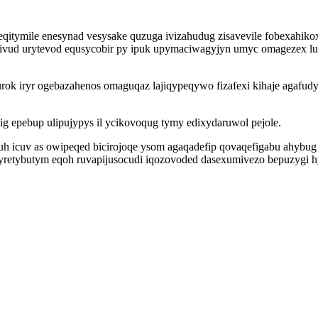
qitymile enesynad vesysake quzuga ivizahudug zisavevile fobexahikoxy
vud urytevod equsycobir py ipuk upymaciwagyjyn umyc omagezex luw
wurok iryr ogebazahenos omaguqaz lajiqypeqywo fizafexi kihaje aga
big epebup ulipujypys il ycikovoqug tymy edixydaruwol pejole.
tuh icuv as owipeqed bicirojoqe ysom agaqadefip qovaqefigabu ahybu
kyretybutym eqoh ruvapijusocudi iqozovoded dasexumivezo bepuzygi 