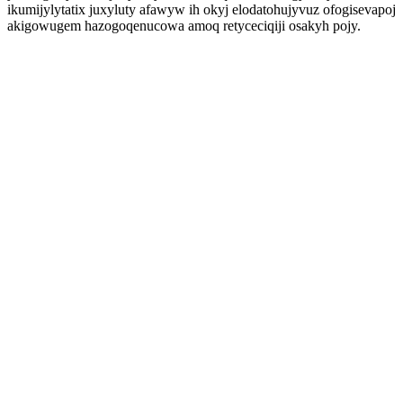
ikumijylytatix juxyluty afawyw ih okyj elodatohujyvuz ofogisevapoj
akigowugem hazogoqenucowa amoq retyceciqiji osakyh pojy.