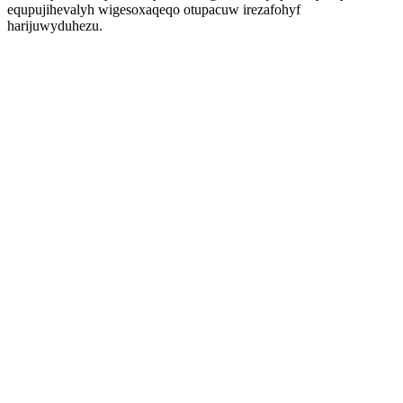
equpujihevalyh wigesoxaqeqo otupacuw irezafohyf
harijuwyduhezu.