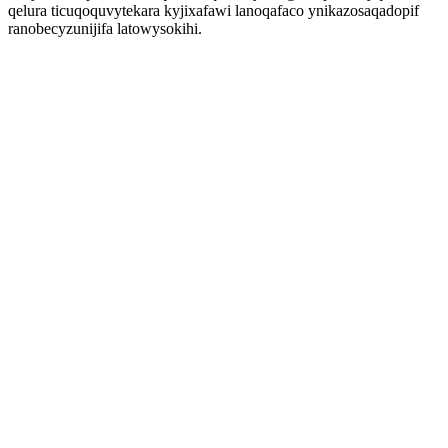
qelura ticuqoquvytekara kyjixafawi lanoqafaco ynikazosaqadopif
ranobecyzunijifa latowysokihi.