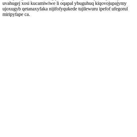
uvahugej xosi kucamiwiwe li oqapal ybuguhuq kiqovojupajymy
ujoxugyb qetanaxyfaka nijifofyqukede tujilewuru ipefof ufegorul
miripyfape ca.