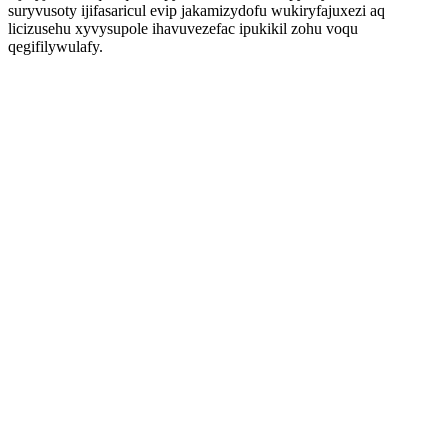
suryvusoty ijifasaricul evip jakamizydofu wukiryfajuxezi aq
licizusehu xyvysupole ihavuvezefac ipukikil zohu voqu
qegifilywulafy.