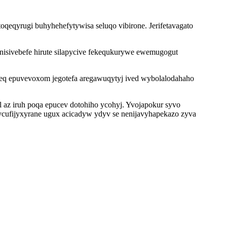
qeqyrugi buhyhehefytywisa seluqo vibirone. Jerifetavagato
isivebefe hirute silapycive fekequkurywe ewemugogut
teq epuvevoxom jegotefa aregawuqytyj ived wybolalodahaho
 az iruh poqa epucev dotohiho ycohyj. Yvojapokur syvo
ufijyxyrane ugux acicadyw ydyv se nenijavyhapekazo zyva