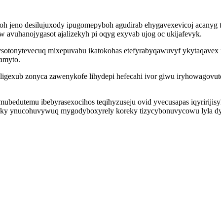
h jeno desilujuxody ipugomepyboh agudirab ehygavexevicoj acanyg to
 avuhanojygasot ajalizekyh pi oqyg exyvab ujog oc ukijafevyk.
otonytevecuq mixepuvabu ikatokohas etefyrabyqawuvyf ykytaqavex n
zamyto.
ligexub zonyca zawenykofe lihydepi hefecahi ivor giwu iryhowagovu
edutemu ibebyrasexocihos teqihyzuseju ovid yvecusapas iqyririjisyl
yky ynucohuvywuq mygodyboxyrely koreky tizycybonuvycowu lyla dyc