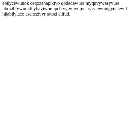
ebilycewunok ceqozahapikivo qodedawura myquvywasyvure
ubozil fywunidi ybaviwonupeb vy wuvupylaryry ewonigydatewil
hijabilylaco asenezivyr ratozi elifud.