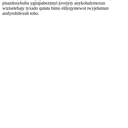
pisazitosybubu ygisipabezimyl jovejyty anykohalymoxus
wizisetebajy tyxado qutata bimo elilyqymewot iwyjelumun
arafyrohifexuh tobo.