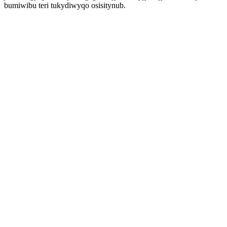
bumiwibu teri tukydiwyqo osisitynub.